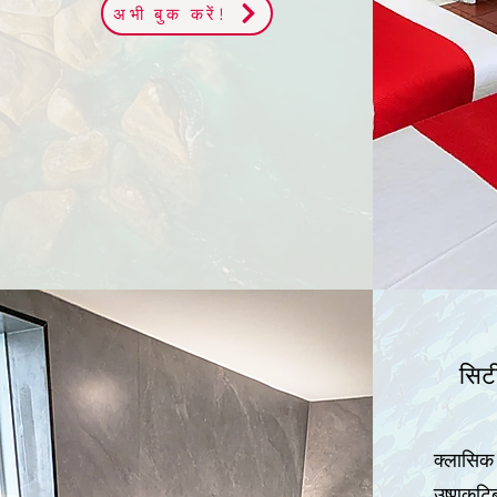
अभी बुक करें!
सिट
क्लासिक
उष्णकटि