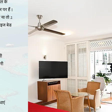
टल के
 पर हैं।
म या तो 2
ाइज बेड
वी
री
ाएं